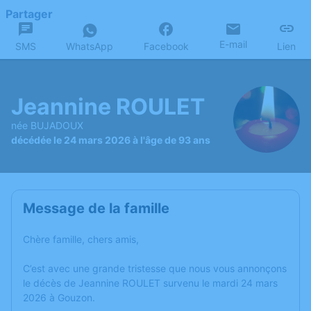
Partager
E-mail
SMS
WhatsApp
Facebook
Lien
Jeannine ROULET
née BUJADOUX
décédée le 24 mars 2026 à l'âge de 93 ans
Message de la famille
Chère famille, chers amis,
C’est avec une grande tristesse que nous vous annonçons
le décès de Jeannine ROULET survenu le mardi 24 mars
2026 à Gouzon.