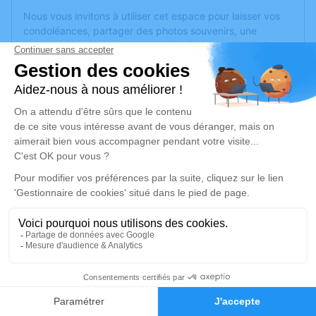
Nous vous invitons à utiliser cet espace pour laisser vos
condoléances, partager des photos souvenirs, une
anecdote ou exprimer vos pensées à travers des poèmes
ou des textes. Cet endroit est un lieu d'expression dédié à
honorer la mémoire de Jeannine ROULET.
Un service de plantation d’arbre hommage est
disponible
ici
.
Je rends hommage
Cérémonie religieuse
vendredi 27 mars 2026 à 10h00
Église de Gouzon
23230 Gouzon
4
Je rends hommage
Faire-part
Hommages