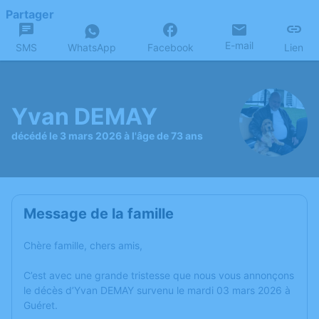
Partager
E-mail
SMS
WhatsApp
Facebook
Lien
Yvan DEMAY
décédé le 3 mars 2026 à l'âge de 73 ans
Message de la famille
Chère famille, chers amis,
C’est avec une grande tristesse que nous vous annonçons
le décès d’Yvan DEMAY survenu le mardi 03 mars 2026 à
Guéret.