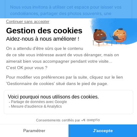
Nous vous invitons à utiliser cet espace pour laisser vos
condoléances, partager des photos souvenirs, une
anecdote ou exprimer vos pensées à travers des poèmes
ou des textes. Cet endroit est un lieu d'expression dédié à
honorer la mémoire d’Yvan DEMAY.
Un service de plantation d’arbre hommage est
disponible
ici
.
Je rends hommage
Cérémonie religieuse
mardi 10 mars 2026 à 10h00
Église de Saint-Loup
23130 Saint-Loup
5
Je rends hommage
Faire-part
Hommages